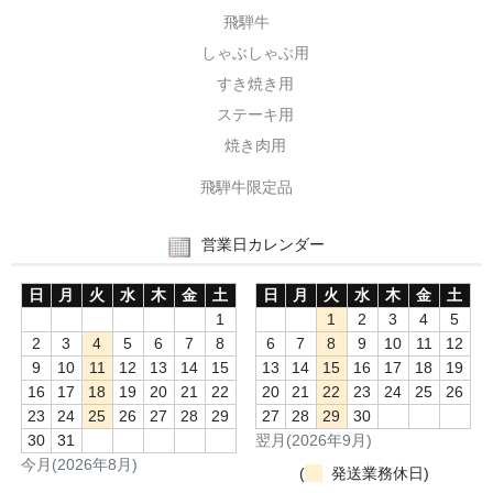
飛騨牛
しゃぶしゃぶ用
すき焼き用
ステーキ用
焼き肉用
飛騨牛限定品
営業日カレンダー
日
月
火
水
木
金
土
日
月
火
水
木
金
土
1
1
2
3
4
5
2
3
4
5
6
7
8
6
7
8
9
10
11
12
9
10
11
12
13
14
15
13
14
15
16
17
18
19
16
17
18
19
20
21
22
20
21
22
23
24
25
26
23
24
25
26
27
28
29
27
28
29
30
30
31
翌月(2026年9月)
今月(2026年8月)
(
発送業務休日)